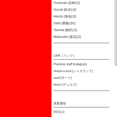
Yoshizaki [吉崎] [2]
Suzuki [鈴木] [4]
Hikichi [曳地] [3]
Saito [齋藤] [91]
Taneda [種田] [1]
Watanabe [渡辺] [2]
LINK［リンク］
l'homme staff Instagram
shack-a-luck [シャカラック]
surd [サード]
duroc [デュロク]
更新通知
RSS2.0