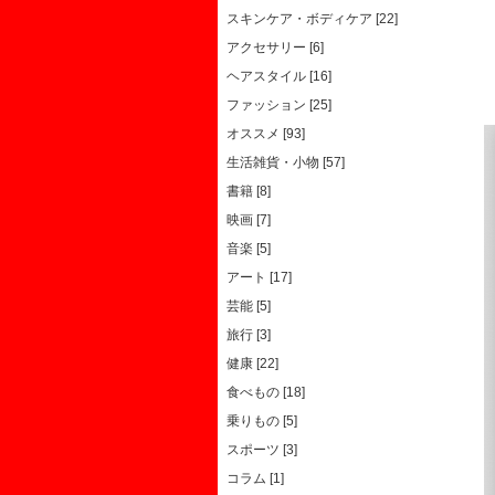
スキンケア・ボディケア [22]
アクセサリー [6]
ヘアスタイル [16]
ファッション [25]
オススメ [93]
生活雑貨・小物 [57]
書籍 [8]
映画 [7]
音楽 [5]
アート [17]
芸能 [5]
旅行 [3]
健康 [22]
食べもの [18]
乗りもの [5]
スポーツ [3]
コラム [1]