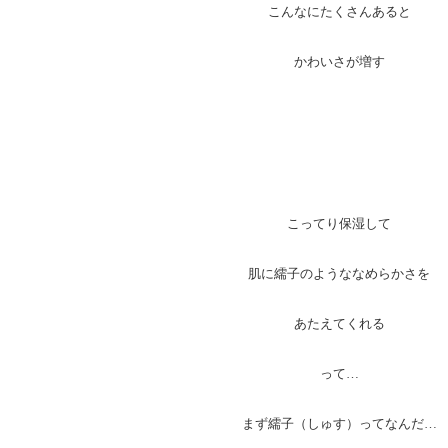
こんなにたくさんあると
かわいさが増す
こってり保湿して
肌に繻子のようななめらかさを
あたえてくれる
って…
まず繻子（しゅす）ってなんだ…