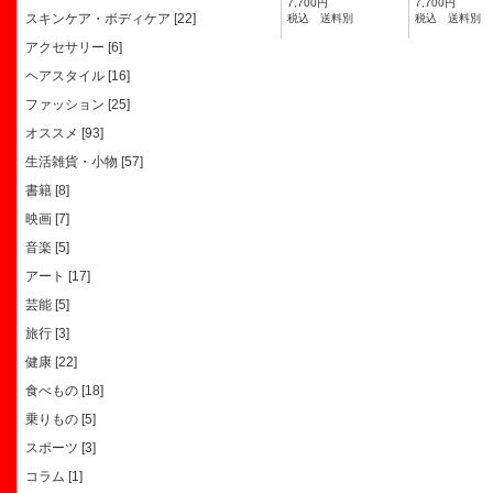
7,700円
7,700円
スキンケア・ボディケア [22]
税込 送料別
税込 送料別
アクセサリー [6]
ヘアスタイル [16]
ファッション [25]
オススメ [93]
生活雑貨・小物 [57]
書籍 [8]
映画 [7]
音楽 [5]
アート [17]
芸能 [5]
旅行 [3]
健康 [22]
食べもの [18]
乗りもの [5]
スポーツ [3]
コラム [1]