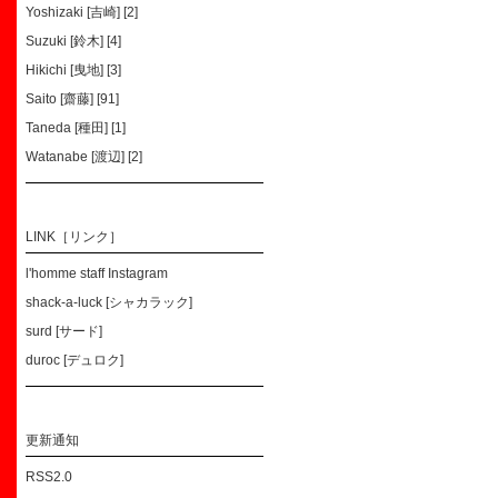
Yoshizaki [吉崎] [2]
Suzuki [鈴木] [4]
Hikichi [曳地] [3]
Saito [齋藤] [91]
Taneda [種田] [1]
Watanabe [渡辺] [2]
LINK［リンク］
l'homme staff Instagram
shack-a-luck [シャカラック]
surd [サード]
duroc [デュロク]
更新通知
RSS2.0