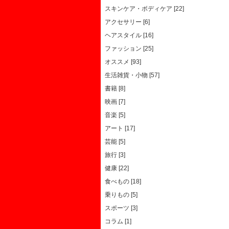
スキンケア・ボディケア [22]
アクセサリー [6]
ヘアスタイル [16]
ファッション [25]
オススメ [93]
生活雑貨・小物 [57]
書籍 [8]
映画 [7]
音楽 [5]
アート [17]
芸能 [5]
旅行 [3]
健康 [22]
食べもの [18]
乗りもの [5]
スポーツ [3]
コラム [1]