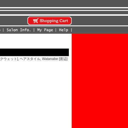
ムロクウェット]
,
ヘアスタイル
,
Watanabe [渡辺]