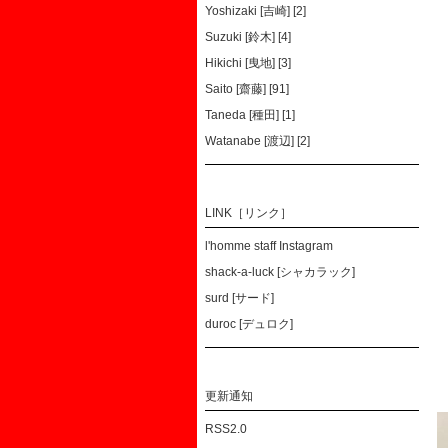
Yoshizaki [吉崎] [2]
Suzuki [鈴木] [4]
Hikichi [曳地] [3]
Saito [齋藤] [91]
Taneda [種田] [1]
Watanabe [渡辺] [2]
LINK［リンク］
l'homme staff Instagram
shack-a-luck [シャカラック]
surd [サード]
duroc [デュロク]
更新通知
RSS2.0