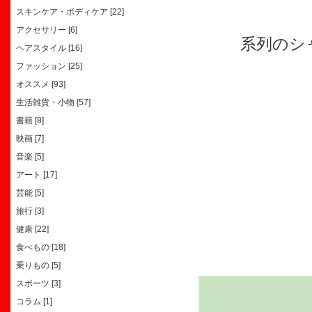
スキンケア・ボディケア [22]
アクセサリー [6]
系列のシ
ヘアスタイル [16]
ファッション [25]
オススメ [93]
生活雑貨・小物 [57]
書籍 [8]
映画 [7]
音楽 [5]
アート [17]
芸能 [5]
旅行 [3]
健康 [22]
食べもの [18]
乗りもの [5]
スポーツ [3]
コラム [1]