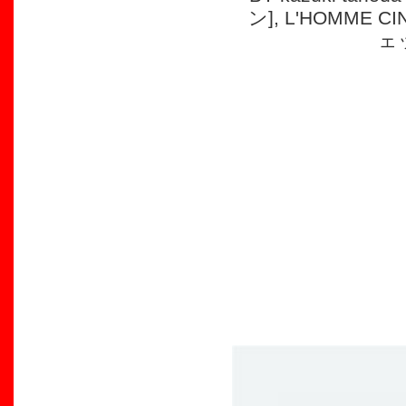
ン]
,
L'HOMME C
ェ