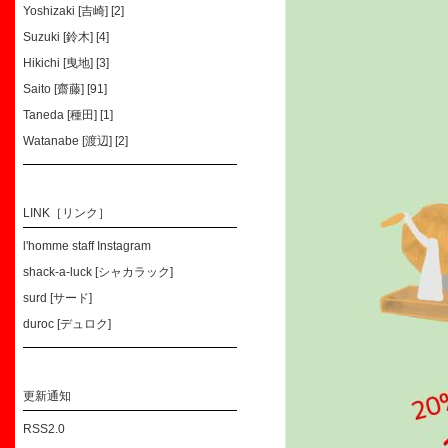
Yoshizaki [吉崎] [2]
Suzuki [鈴木] [4]
Hikichi [曳地] [3]
Saito [齋藤] [91]
Taneda [種田] [1]
Watanabe [渡辺] [2]
LINK［リンク］
l'homme staff Instagram
shack-a-luck [シャカラック]
surd [サード]
duroc [デュロク]
更新通知
RSS2.0