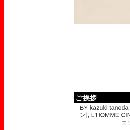
ご挨拶
BY kazuki taneda 
ン]
,
L'HOMME C
ェ