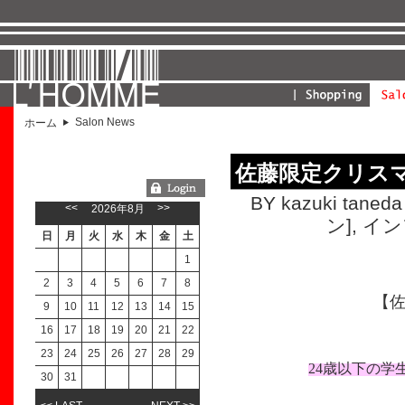
Salon News
ホーム
佐藤限定クリス
ようこそGUESTさん
BY kazuki taneda 
<<
>>
2026年8月
ン]
,
イン
日
月
火
水
木
金
土
1
2
3
4
5
6
7
8
【
9
10
11
12
13
14
15
16
17
18
19
20
21
22
23
24
25
26
27
28
29
24歳以下の学
30
31