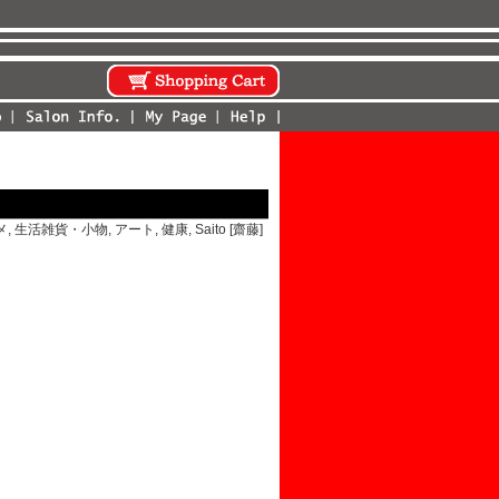
メ
,
生活雑貨・小物
,
アート
,
健康
,
Saito [齋藤]