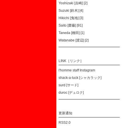
Yoshizaki [吉崎] [2]
Suzuki [鈴木] [4]
Hikichi [曳地] [3]
Saito [齋藤] [91]
Taneda [種田] [1]
Watanabe [渡辺] [2]
LINK［リンク］
l'homme staff Instagram
shack-a-luck [シャカラック]
surd [サード]
duroc [デュロク]
更新通知
RSS2.0