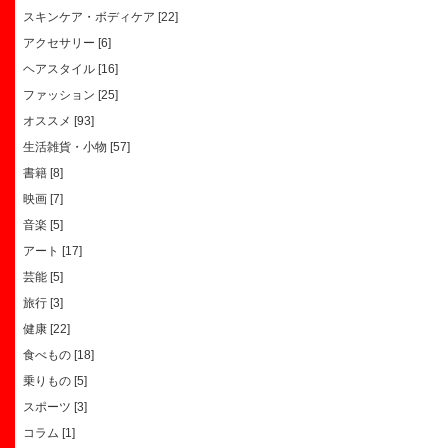
スキンケア・ボディケア [22]
アクセサリー [6]
ヘアスタイル [16]
ファッション [25]
オススメ [93]
生活雑貨・小物 [57]
書籍 [8]
映画 [7]
音楽 [5]
アート [17]
芸能 [5]
旅行 [3]
健康 [22]
食べもの [18]
乗りもの [5]
スポーツ [3]
コラム [1]