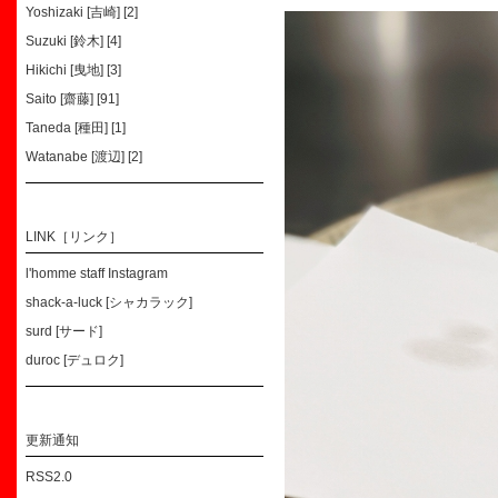
Yoshizaki [吉崎] [2]
Suzuki [鈴木] [4]
Hikichi [曳地] [3]
Saito [齋藤] [91]
Taneda [種田] [1]
Watanabe [渡辺] [2]
LINK［リンク］
l'homme staff Instagram
shack-a-luck [シャカラック]
surd [サード]
duroc [デュロク]
更新通知
RSS2.0