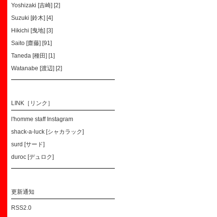
Yoshizaki [吉崎] [2]
Suzuki [鈴木] [4]
Hikichi [曳地] [3]
Saito [齋藤] [91]
Taneda [種田] [1]
Watanabe [渡辺] [2]
LINK［リンク］
l'homme staff Instagram
shack-a-luck [シャカラック]
surd [サード]
duroc [デュロク]
更新通知
RSS2.0