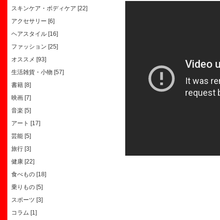
スキンケア・ボディケア [22]
アクセサリー [6]
ヘアスタイル [16]
ファッション [25]
オススメ [93]
生活雑貨・小物 [57]
書籍 [8]
映画 [7]
音楽 [5]
アート [17]
芸能 [5]
旅行 [3]
健康 [22]
食べもの [18]
乗りもの [5]
スポーツ [3]
コラム [1]