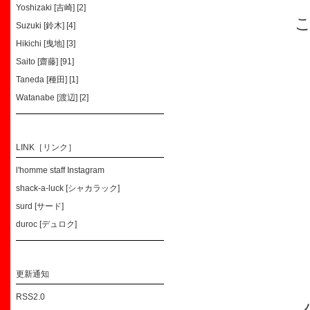
Yoshizaki [吉崎] [2]
Suzuki [鈴木] [4]
Hikichi [曳地] [3]
Saito [齋藤] [91]
Taneda [種田] [1]
Watanabe [渡辺] [2]
LINK［リンク］
l'homme staff Instagram
shack-a-luck [シャカラック]
surd [サード]
duroc [デュロク]
更新通知
RSS2.0