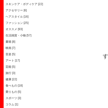
スキンケア・ボディケア [22]
アクセサリー [6]
ヘアスタイル [16]
ファッション [25]
オススメ [93]
生活雑貨・小物 [57]
書籍 [8]
映画 [7]
音楽 [5]
アート [17]
芸能 [5]
旅行 [3]
健康 [22]
食べもの [18]
乗りもの [5]
スポーツ [3]
コラム [1]