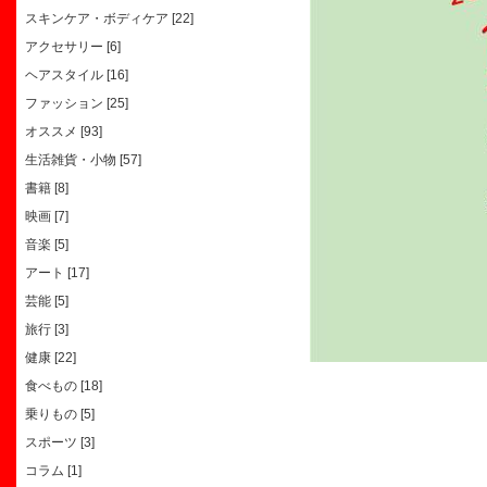
スキンケア・ボディケア [22]
アクセサリー [6]
ヘアスタイル [16]
ファッション [25]
オススメ [93]
生活雑貨・小物 [57]
書籍 [8]
映画 [7]
音楽 [5]
アート [17]
芸能 [5]
旅行 [3]
健康 [22]
食べもの [18]
乗りもの [5]
スポーツ [3]
コラム [1]