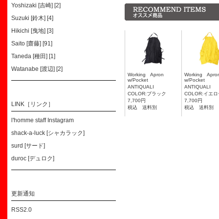
Yoshizaki [吉崎] [2]
Suzuki [鈴木] [4]
Hikichi [曳地] [3]
Saito [齋藤] [91]
Taneda [種田] [1]
Watanabe [渡辺] [2]
Working Apron
Working Ap
w/Pocket
w/Pocket
ANTIQUALI
ANTIQUALI
COLOR:ブラック
COLOR:イエ
7,700円
7,700円
LINK［リンク］
税込 送料別
税込 送料別
l'homme staff Instagram
shack-a-luck [シャカラック]
surd [サード]
duroc [デュロク]
更新通知
RSS2.0