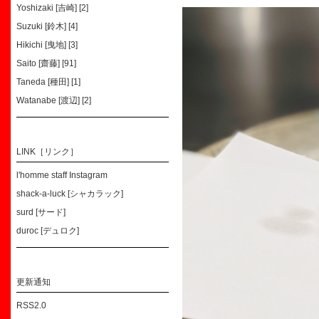
Yoshizaki [吉崎] [2]
Suzuki [鈴木] [4]
Hikichi [曳地] [3]
Saito [齋藤] [91]
Taneda [種田] [1]
Watanabe [渡辺] [2]
LINK［リンク］
l'homme staff Instagram
shack-a-luck [シャカラック]
surd [サード]
duroc [デュロク]
更新通知
RSS2.0