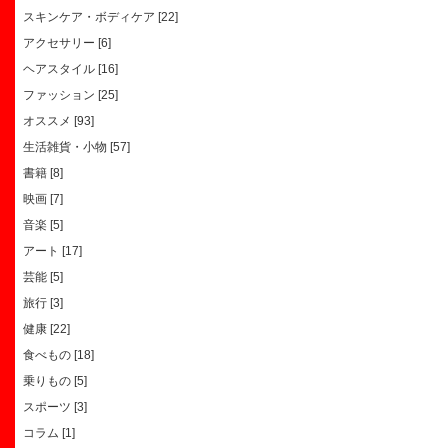
スキンケア・ボディケア [22]
アクセサリー [6]
ヘアスタイル [16]
ファッション [25]
オススメ [93]
生活雑貨・小物 [57]
書籍 [8]
映画 [7]
音楽 [5]
アート [17]
芸能 [5]
旅行 [3]
健康 [22]
食べもの [18]
乗りもの [5]
スポーツ [3]
コラム [1]