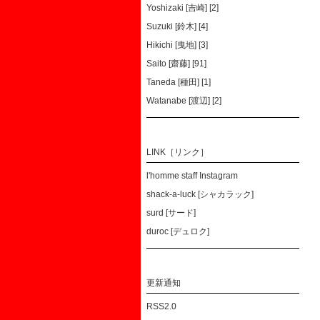
Yoshizaki [吉崎] [2]
Suzuki [鈴木] [4]
Hikichi [曳地] [3]
Saito [齋藤] [91]
Taneda [種田] [1]
Watanabe [渡辺] [2]
LINK［リンク］
l'homme staff Instagram
shack-a-luck [シャカラック]
surd [サード]
duroc [デュロク]
更新通知
RSS2.0