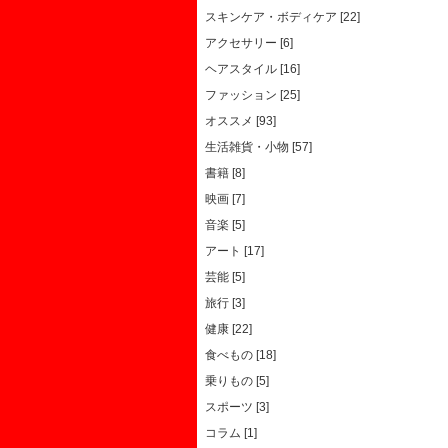
スキンケア・ボディケア [22]
アクセサリー [6]
ヘアスタイル [16]
ファッション [25]
オススメ [93]
生活雑貨・小物 [57]
書籍 [8]
映画 [7]
音楽 [5]
アート [17]
芸能 [5]
旅行 [3]
健康 [22]
食べもの [18]
乗りもの [5]
スポーツ [3]
コラム [1]