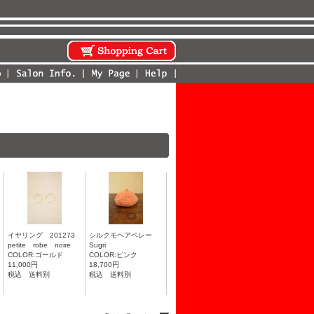
イヤリング 201273
シルクモヘアベレー
petite robe noire
Sugri
COLOR:ゴールド
COLOR:ピンク
11,000円
18,700円
税込 送料別
税込 送料別