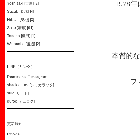
197
Yoshizaki [吉崎] [2]
Suzuki [鈴木] [4]
Hikichi [曳地] [3]
Saito [齋藤] [91]
Taneda [種田] [1]
Watanabe [渡辺] [2]
本質的
LINK［リンク］
l'homme staff Instagram
フ
shack-a-luck [シャカラック]
surd [サード]
duroc [デュロク]
更新通知
RSS2.0