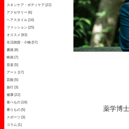
スキンケア・ボディケア [22]
アクセサリー [6]
ヘアスタイル [16]
ファッション [25]
オススメ [93]
生活雑貨・小物 [57]
書籍 [8]
映画 [7]
音楽 [5]
アート [17]
芸能 [5]
旅行 [3]
健康 [22]
食べもの [18]
薬学博
乗りもの [5]
スポーツ [3]
コラム [1]