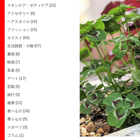
スキンケア・ボディケア [22]
アクセサリー [6]
ヘアスタイル [16]
ファッション [25]
オススメ [93]
生活雑貨・小物 [57]
書籍 [8]
映画 [7]
音楽 [5]
アート [17]
芸能 [5]
旅行 [3]
健康 [22]
食べもの [18]
乗りもの [5]
スポーツ [3]
コラム [1]