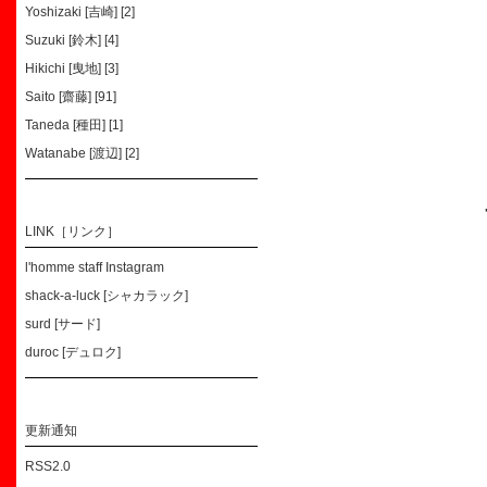
Yoshizaki [吉崎] [2]
Suzuki [鈴木] [4]
Hikichi [曳地] [3]
Saito [齋藤] [91]
Taneda [種田] [1]
Watanabe [渡辺] [2]
LINK［リンク］
l'homme staff Instagram
shack-a-luck [シャカラック]
surd [サード]
duroc [デュロク]
更新通知
RSS2.0