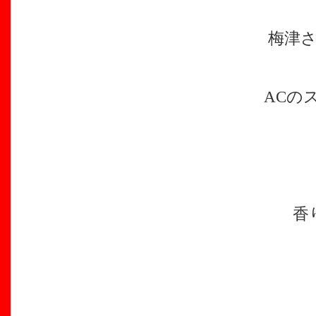
梅津
ACの
香