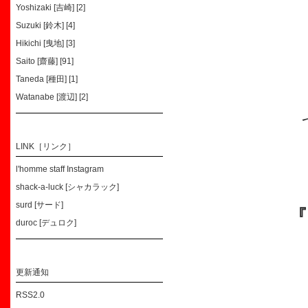
Yoshizaki [吉崎] [2]
Suzuki [鈴木] [4]
Hikichi [曳地] [3]
Saito [齋藤] [91]
Taneda [種田] [1]
Watanabe [渡辺] [2]
LINK［リンク］
l'homme staff Instagram
shack-a-luck [シャカラック]
surd [サード]
『
duroc [デュロク]
更新通知
RSS2.0