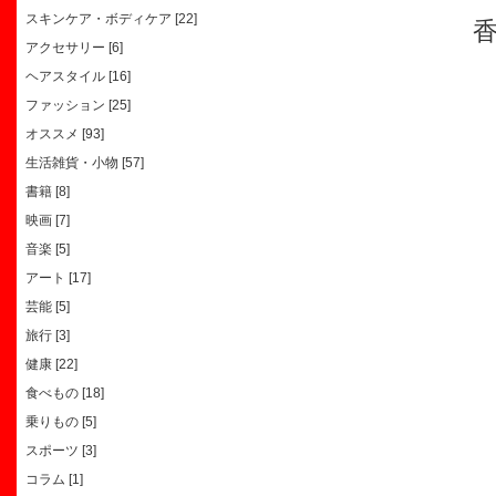
スキンケア・ボディケア [22]
アクセサリー [6]
ヘアスタイル [16]
ファッション [25]
オススメ [93]
生活雑貨・小物 [57]
書籍 [8]
映画 [7]
音楽 [5]
アート [17]
芸能 [5]
旅行 [3]
健康 [22]
食べもの [18]
乗りもの [5]
スポーツ [3]
コラム [1]